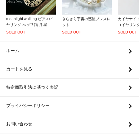
きらきら宇宙の惑星ブレスレ
カイヤナイ
moonlight walking ピアス/イ
ット
（イヤリン
ヤリング べっ甲 猫 月 星
SOLD OUT
SOLD OUT
SOLD OUT
ホーム
カートを見る
特定商取引法に基づく表記
プライバシーポリシー
お問い合わせ