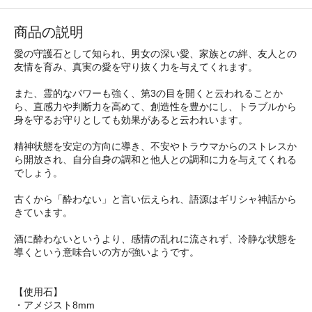
商品の説明
愛の守護石として知られ、男女の深い愛、家族との絆、友人との
友情を育み、真実の愛を守り抜く力を与えてくれます。
また、霊的なパワーも強く、第3の目を開くと云われることか
ら、直感力や判断力を高めて、創造性を豊かにし、トラブルから
身を守るお守りとしても効果があると云われいます。
精神状態を安定の方向に導き、不安やトラウマからのストレスか
ら開放され、自分自身の調和と他人との調和に力を与えてくれる
でしょう。
古くから「酔わない」と言い伝えられ、語源はギリシャ神話から
きています。
酒に酔わないというより、感情の乱れに流されず、冷静な状態を
導くという意味合いの方が強いようです。
【使用石】
・アメジスト8mm