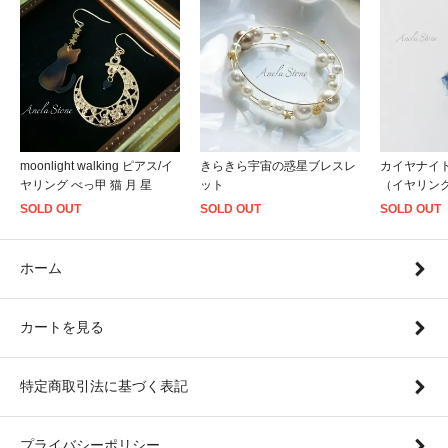
きらきら宇宙の惑星ブレスレ
カイヤナイ
moonlight walking ピアス/イ
ット
（イヤリン
ヤリング べっ甲 猫 月 星
SOLD OUT
SOLD OUT
SOLD OUT
ホーム
カートを見る
特定商取引法に基づく表記
プライバシーポリシー