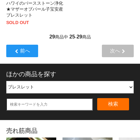
ハワイのバースストーン浄化
★マザーオブパール子宝安産
ブレスレット
SOLD OUT
29
25
29
商品中
-
商品
前へ
次へ
ほかの商品を探す
検索
売れ筋商品