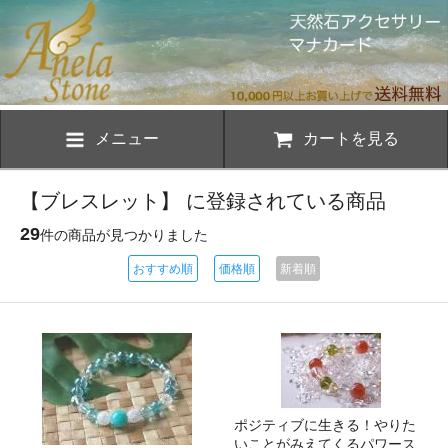
メニュー
カートを見る
【ブレスレット】 に登録されている商品
29
件の商品が見つかりました
おすすめ順
価格順
新着順
ポジティブに生きる！やりた
いことがみえてくるパワース